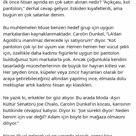
ilk önce Nisan ayında en çok satın alınan nedir? “Açıkçası, kot
pantolon,” derhal cevap geliyor. Eskiden kıyafetlerdi, ama
bugün en çok satanlar denim.
Bu muhtemelen Muse benzeri hedef grup için uygun
markalardan kaynaklanmaktadır. Carolin Dunkel, “LA'dan
Agolds'u inanılmaz derecede iyi satıyorum” diyor. “Kot
pantolon çok iyi bir uyum var. Hemen hemen her vücut şekli
için, özellikle daha kadınsı figürlerle uygun bir pantolon
bulduğunuz tüm markalarla yok. Ancak çoğunlukla kendini
tasarladığı mücevherlerinin de büyük bir hayran kitlesi var.
Her şeyden önce, küpeler veya zincir hayranları olarak bir
araya getirebileceğiniz altından yapılmış ince, elmasla dolu
mektuplar artık kadınsı Nisan ayı klasikleri.
Ne yazık ki, erkekler bir göz atıyor. Bu arada Moda -Aşırı
Kültür Senatörü Joe Chialo, Carolin Dunkel'in kocası, karısının
butikinde cevapsız kalıyor. Diyor ki: “Joe sürekli diyor: Neden
benim için var değil? Adam için böyle bir mağaza olmasını
diliyor.”
Nisan ilk yıl gelecek yıl on yaşında olacak, sonra kira