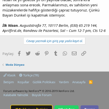
anlaşması sona erecek. Parmaklarımızı, ev sahibinin yeni
müzakerelerde hafifçe gösterdiği çapraz tutuyoruz. Çünkü
Bayan Dunkel işi kapatmak istemiyor.
İlk Nisan.
Auguststraße 77, 10117 Berlin, (030) 65 219 144,
Aprilfirst.de, Randevu ile Pazartesi, Sal – Cum 12-7 pm, Cts 12-6
Cevap yazmak için giriş yap yada kayıt ol.
Facebook
Twitter
Reddit
Pinterest
Tumblr
WhatsApp
E-posta
Link
Paylaş:
Moda Dünyası
Klasik
Türkçe (TR)
İletişim
Koşullar
Gizlilik Politikası
Yardım
Anasayfa
R
S
S
Forum software by XenForo™
© 2010-2019 XenForo Ltd.
Kalabalık Yalnızlık
Büyük Forum