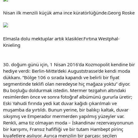
Nisan ilk menzili küçük ama ince küratörlüğünde.Georg Roske
Elmasla dolu mektuplar artık klasikler.Fırtına Westphal-
Knieling
30. doğum günü için, 1 Nisan 2016'da Kozmopolit kendine bir
hediye verdi: Berlin-Mitte'deki Auguststrasse'de kendi moda
dükkanı. “Bölge 106 o sırada kapandı ve belirli bir fiyat
segmentinde teklifi olan neredeyse hiç mağaza yoktu” diyor.
Bu boşluğu doldurmak istedin. Mermer tezgahın altındaki
resimlerden önce ve sonra fotoğraf albümünü gururla üretir;
Eski Yahudi fırında yedi kat duvar kağıdı çıkarılmalı ve
muşamba da yırtıldı. Bunun yerine, bir balıkçı kaltak, duvar
sıkışmış ve Emperador mermerden yapılmış yüzeyler var.
Renkli, ama tiz olmayan moda – İskandinav rezervasyonunun
bir karışımı, Fransız hafifliği ve bir tutam Hambept pirinç
kıyafetlere asılıyor. Ayrıca menzilin bir parçası: seçilen