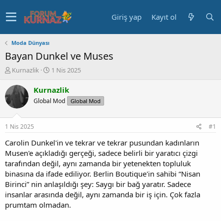
Giriş yap
Kayıt ol
Moda Dünyası
Bayan Dunkel ve Muses
K
B
Kurnazlik
1 Nis 2025
o
a
n
ş
Kurnazlik
u
l
Global Mod
Global Mod
y
a
u
n
b
g
1 Nis 2025
#1
a
ı
ş
ç
Carolin Dunkel'in ve tekrar ve tekrar pusundan kadınların
l
t
Musen'e açıkladığı gerçeği, sadece belirli bir yaratıcı çizgi
a
a
tarafından değil, aynı zamanda bir yetenekten topluluk
t
r
binasına da ifade ediliyor. Berlin Boutique'in sahibi “Nisan
a
i
Birinci” nin anlaşıldığı şey: Saygı bir bağ yaratır. Sadece
n
h
insanlar arasında değil, aynı zamanda bir iş için. Çok fazla
i
prumtam olmadan.