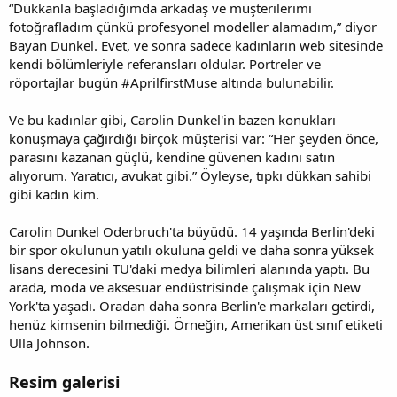
“Dükkanla başladığımda arkadaş ve müşterilerimi
fotoğrafladım çünkü profesyonel modeller alamadım,” diyor
Bayan Dunkel. Evet, ve sonra sadece kadınların web sitesinde
kendi bölümleriyle referansları oldular. Portreler ve
röportajlar bugün #AprilfirstMuse altında bulunabilir.
Ve bu kadınlar gibi, Carolin Dunkel'in bazen konukları
konuşmaya çağırdığı birçok müşterisi var: “Her şeyden önce,
parasını kazanan güçlü, kendine güvenen kadını satın
alıyorum. Yaratıcı, avukat gibi.” Öyleyse, tıpkı dükkan sahibi
gibi kadın kim.
Carolin Dunkel Oderbruch'ta büyüdü. 14 yaşında Berlin'deki
bir spor okulunun yatılı okuluna geldi ve daha sonra yüksek
lisans derecesini TU'daki medya bilimleri alanında yaptı. Bu
arada, moda ve aksesuar endüstrisinde çalışmak için New
York'ta yaşadı. Oradan daha sonra Berlin'e markaları getirdi,
henüz kimsenin bilmediği. Örneğin, Amerikan üst sınıf etiketi
Ulla Johnson.
Resim galerisi