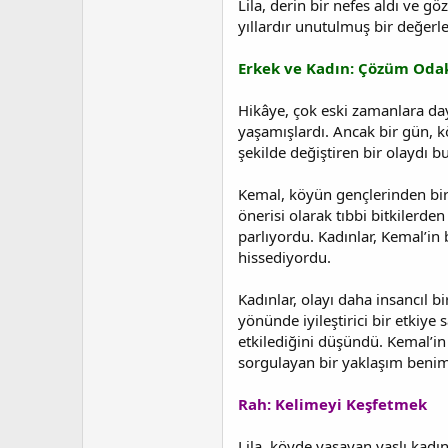
Lila, derin bir nefes aldı ve g
t
r
a
i
yıllardır unutulmuş bir değerl
n
h
i
Erkek ve Kadın: Çözüm Odak
Hikâye, çok eski zamanlara day
yaşamışlardı. Ancak bir gün, kö
şekilde değiştiren bir olaydı 
Kemal, köyün gençlerinden biri
önerisi olarak tıbbi bitkilerden
parlıyordu. Kadınlar, Kemal’in
hissediyordu.
Kadınlar, olayı daha insancıl bir
yönünde iyileştirici bir etkiye
etkilediğini düşündü. Kemal’in
sorgulayan bir yaklaşım benim
Rah: Kelimeyi Keşfetmek
Lila, köyde yaşayan yaşlı kadın