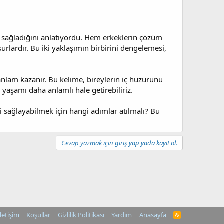
ur sağladığını anlatıyordu. Hem erkeklerin çözüm
rlardır. Bu iki yaklaşımın birbirini dengelemesi,
anlam kazanır. Bu kelime, bireylerin iç huzurunu
 yaşamı daha anlamlı hale getirebiliriz.
i sağlayabilmek için hangi adımlar atılmalı? Bu
Cevap yazmak için giriş yap yada kayıt ol.
İletişim
Koşullar
Gizlilik Politikası
Yardım
Anasayfa
R
S