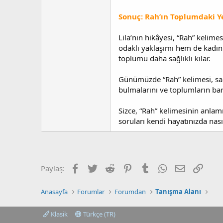
Sonuç: Rah’ın Toplumdaki Y
Lila’nın hikâyesi, “Rah” kelim
odaklı yaklaşımı hem de kadınl
toplumu daha sağlıklı kılar.
Günümüzde “Rah” kelimesi, sade
bulmalarını ve toplumların barı
Sizce, “Rah” kelimesinin anlam
soruları kendi hayatınızda na
Facebook
Twitter
Reddit
Pinterest
Tumblr
WhatsApp
E-posta
Link
Paylaş:
Anasayfa
Forumlar
Forumdan
Tanışma Alanı
Klasik
Türkçe (TR)