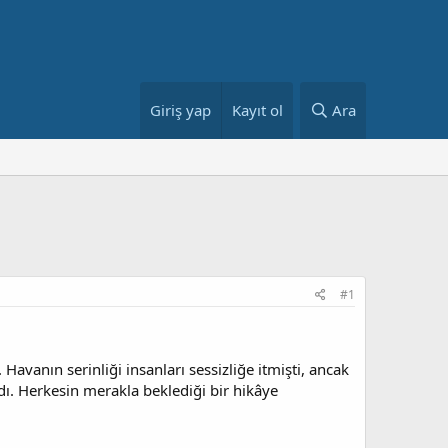
Giriş yap
Kayıt ol
Ara
#1
Havanın serinliği insanları sessizliğe itmişti, ancak
ydı. Herkesin merakla beklediği bir hikâye