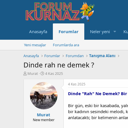
Anasayfa
Forumlar
Neler yeni
Ku
Yeni mesajlar
Forumlarda ara
Anasayfa
Forumlar
Forumdan
Tanışma Alanı
Dinde rah ne demek ?
K
B
Murat
4 Kas 2025
o
a
n
ş
4 Kas 2025
u
l
Dinde "Rah" Ne Demek? Bir 
y
a
u
n
b
g
Bir gün, eski bir kasabada, yal
a
ı
bir kadının sesindeki melodi, k
Murat
ş
ç
anlatacaktı; bir kelimenin anla
l
t
New member
a
a