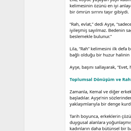
kelimesinin özünü en iyi anlaya
bir ömrün sırrını taşır gibiydi.
“Rah, evlat,” dedi Ayşe, “sadece
iyileşmiş sayılmaz. Bedenin sa
beslemekle bulunur.”
Lila, “Rah” kelimesini ilk def
bağlı olduğu bir huzur halinin 
Ayşe, başını sallayarak, “Evet,
Toplumsal Dönüşüm ve Rah’
Zamanla, Kemal ve diğer erkekl
başladılar. Ayşe’nin sözlerinde
yaklaşımlarıyla bir denge kurd
Tarih boyunca, erkeklerin çözü
duygusal alanlara yoğunlaşmışl
kadınların daha bütünsel bir b