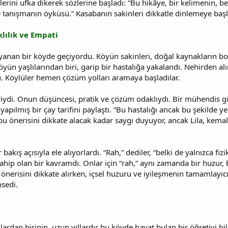
özlerini ufka dikerek sözlerine başladı: “Bu hikâye, bir kelimenin, 
e tanışmanın öyküsü.” Kasabanın sakinleri dikkatle dinlemeye başla
lılık ve Empati
anan bir köyde geçiyordu. Köyün sakinleri, doğal kaynakların bol
yün yaşlılarından biri, garip bir hastalığa yakalandı. Nehirden alı
bu. Köylüler hemen çözüm yolları aramaya başladılar.
ydi. Onun düşüncesi, pratik ve çözüm odaklıydı. Bir mühendis gib
 yapılmış bir çay tarifini paylaştı. “Bu hastalığı ancak bu şekilde ye
 bu önerisini dikkate alacak kadar saygı duyuyor, ancak Lila, kemal
 bakış açısıyla ele alıyorlardı. “Rah,” dediler, “belki de yalnızca fiz
 sahip olan bir kavramdı. Onlar için “rah,” aynı zamanda bir huzur,
 önerisini dikkate alırken, içsel huzuru ve iyileşmenin tamamlayıc
sedi.
lardan birinin, uzun yıllardır bu köyde hayat bulan bir öğretiyi bil