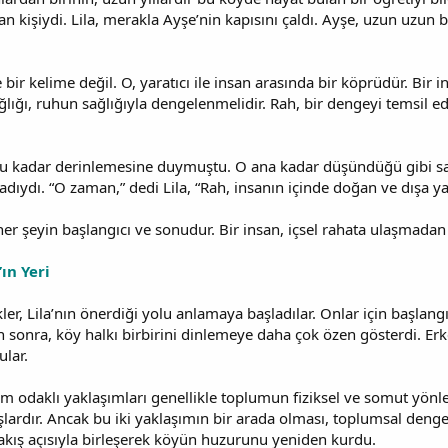
n kişiydi. Lila, merakla Ayşe’nin kapısını çaldı. Ayşe, uzun uzun ba
 bir kelime değil. O, yaratıcı ile insan arasında bir köprüdür. Bir 
ğlığı, ruhun sağlığıyla dengelenmelidir. Rah, bir dengeyi temsil
a bu kadar derinlemesine duymuştu. O ana kadar düşündüğü gibi sad
adıydı. “O zaman,” dedi Lila, “Rah, insanın içinde doğan ve dışa ya
 her şeyin başlangıcı ve sonudur. Bir insan, içsel rahata ulaşmada
ın Yeri
er, Lila’nın önerdiği yolu anlamaya başladılar. Onlar için başla
n sonra, köy halkı birbirini dinlemeye daha çok özen gösterdi. Erk
ular.
m odaklı yaklaşımları genellikle toplumun fiziksel ve somut yönler
ardır. Ancak bu iki yaklaşımın bir arada olması, toplumsal dengeyi
akış açısıyla birleşerek köyün huzurunu yeniden kurdu.