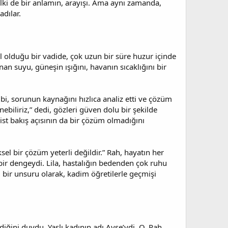
belki de bir anlamın, arayışı. Ama aynı zamanda,
dılar.
 olduğu bir vadide, çok uzun bir süre huzur içinde
nan suyu, güneşin ışığını, havanın sıcaklığını bir
i, sorunun kaynağını hızlıca analiz etti ve çözüm
nebiliriz,” dedi, gözleri güven dolu bir şekilde
ist bakış açısının da bir çözüm olmadığını
iksel bir çözüm yeterli değildir.” Rah, hayatın her
 bir dengeydi. Lila, hastalığın bedenden çok ruhu
ı bir unsuru olarak, kadim öğretilerle geçmişi
diğini duydu. Yaşlı kadının adı Ayşe’ydi. O, Rah