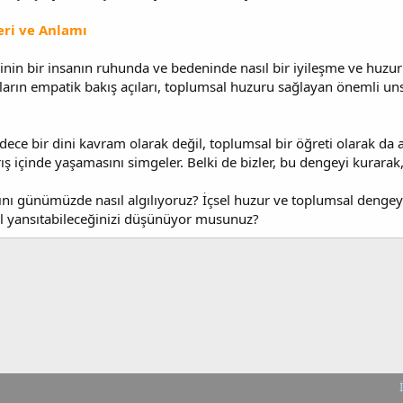
eri ve Anlamı
esinin bir insanın ruhunda ve bedeninde nasıl bir iyileşme ve huz
arın empatik bakış açıları, toplumsal huzuru sağlayan önemli unsu
ce bir dini kavram olarak değil, toplumsal bir öğreti olarak da 
ş içinde yaşamasını simgeler. Belki de bizler, bu dengeyi kurarak,
ını günümüzde nasıl algılıyoruz? İçsel huzur ve toplumsal dengey
sıl yansıtabileceğinizi düşünüyor musunuz?