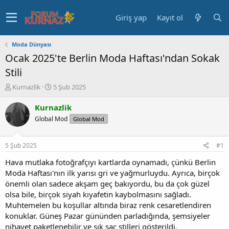
Giriş yap
Kayıt ol
Moda Dünyası
Ocak 2025'te Berlin Moda Haftası'ndan Sokak
Stili
K
B
Kurnazlik
5 Şub 2025
o
a
n
ş
Kurnazlik
u
l
Global Mod
Global Mod
y
a
u
n
b
g
5 Şub 2025
#1
a
ı
ş
ç
Hava mutlaka fotoğrafçıyı kartlarda oynamadı, çünkü Berlin
l
t
Moda Haftası'nın ilk yarısı gri ve yağmurluydu. Ayrıca, birçok
a
a
önemli olan sadece akşam geç bakıyordu, bu da çok güzel
t
r
olsa bile, birçok siyah kıyafetin kaybolmasını sağladı.
a
i
Muhtemelen bu koşullar altında biraz renk cesaretlendiren
n
h
konuklar. Güneş Pazar gününden parladığında, şemsiyeler
i
nihayet paketlenebilir ve şık saç stilleri gösterildi.