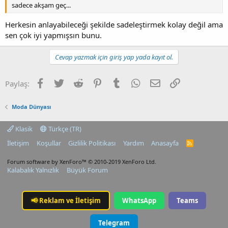
sadece akşam geç...
Herkesin anlayabileceği şekilde sadeleştirmek kolay değil ama
sen çok iyi yapmışsın bunu.
Cevap yazmak için giriş yap yada kayıt ol.
Facebook
Twitter
Reddit
Pinterest
Tumblr
WhatsApp
E-posta
Link
Paylaş:
Moda Dünyası
Klasik
Türkçe (TR)
İletişim
Koşullar
Gizlilik Politikası
Yardım
Anasayfa
R
S
S
Forum software by XenForo™
© 2010-2019 XenForo Ltd.
Kalabalık Yalnızlık
Büyük Forum
📢
Reklam ve İletişim
WhatsApp
Teams
Telegram