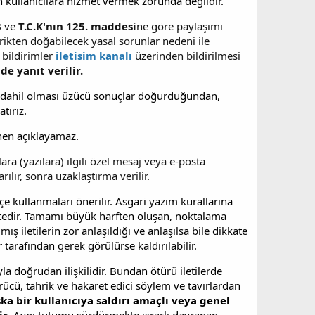
 kullanıcılara hizmet vermek zorunda değildir.
8
ve
T.C.K'nın 125. maddesi
ne göre paylaşımı
rikten doğabilecek yasal sorunlar nedeni ile
bildirimler
iletisim kanalı
üzerinden bildirilmesi
de yanıt verilir.
müdahil olması üzücü sonuçlar doğurduğundan,
tırız.
enen açıklayamaz.
ara (yazılara) ilgili özel mesaj veya e-posta
rılır, sonra uzaklaştırma verilir.
e kullanmaları önerilir. Asgari yazım kurallarına
tedir. Tamamı büyük harften oluşan, noktalama
ş iletilerin zor anlaşıldığı ve anlaşılsa bile dikkate
r tarafından gerek görülürse kaldırılabilir.
a doğrudan ilişkilidir. Bundan ötürü iletilerde
ücü, tahrik ve hakaret edici söylem ve tavırlardan
şka bir kullanıcıya saldırı amaçlı veya genel