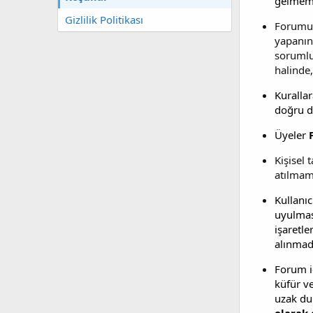
gelmem
Gizlilik Politikası
Forumum
yapanın
sorumlu
halinde
Kuralla
doğru d
Üyeler
Kişisel 
atılmama
Kullanıc
uyulmas
işaretle
alınmadı
Forum iç
küfür ve
uzak du