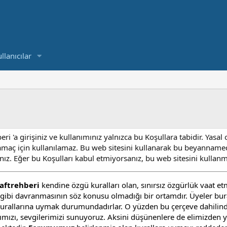
llanıcılar
ri 'a girişiniz ve kullanımınız yalnızca bu Koşullara tabidir. Yas
amaç için kullanılamaz. Bu web sitesini kullanarak bu beyannamed
ınız. Eğer bu Koşulları kabul etmiyorsanız, bu web sitesini kullanm
aftrehberi
kendine özgü kuralları olan, sınırsız özgürlük vaat e
i gibi davranmasının söz konusu olmadığı bir ortamdır. Üyeler bur
urallarına uymak durumundadırlar. O yüzden bu çerçeve dahilind
rımızı, sevgilerimizi sunuyoruz. Aksini düşünenlere de elimizden