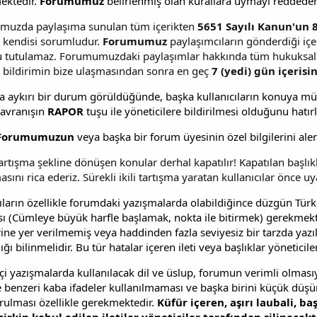
ektedir.
Forumumuz
belirlenmiş olan kurallara uymayı reddeden
uzda paylaşıma sunulan tüm içerikten
5651 Sayılı Kanun'un 
 kendisi sorumludur.
Forumumuz
paylaşımcıların gönderdiği içe
 tutulamaz. Forumumuzdaki paylaşımlar hakkında tüm hukuksal 
, bildirimin bize ulaşmasından sonra en geç
7 (yedi) gün içerisin
ra aykırı bir durum görüldüğünde, başka kullanıcıların konuya 
avranışın
RAPOR
tuşu ile yöneticilere bildirilmesi olduğunu hatırla
Forumumuzun
veya başka bir forum üyesinin özel bilgilerini al
tartışma şekline dönüşen konular derhal kapatılır! Kapatılan başlıkl
sını rica ederiz. Sürekli ikili tartışma yaratan kullanıcılar önce uya
ıların özellikle forumdaki yazışmalarda olabildiğince düzgün Türkç
ı (Cümleye büyük harfle başlamak, nokta ile bitirmek) gerekmek
rine yer verilmemiş veya haddinden fazla seviyesiz bir tarzda yazılmı
ğı bilinmelidir. Bu tür hatalar içeren ileti veya başlıklar yöneticile
i yazışmalarda kullanılacak dil ve üslup, forumun verimli olmasıyl
 benzeri kaba ifadeler kullanılmaması ve başka birini küçük düşür
rulması özellikle gerekmektedir.
Küfür içeren, aşırı laubali, ba