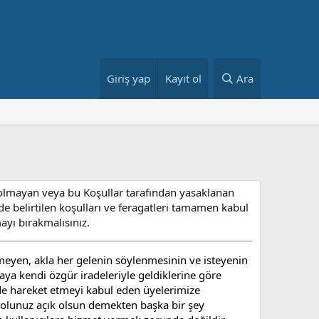
Giriş yap
Kayıt ol
Ara
al olmayan veya bu Koşullar tarafından yasaklanan
e belirtilen koşulları ve feragatleri tamamen kabul
ayı bırakmalısınız.
tmeyen, akla her gelenin söylenmesinin ve isteyenin
aya kendi özgür iradeleriyle geldiklerine göre
e hareket etmeyi kabul eden üyelerimize
 yolunuz açık olsun demekten başka bir şey