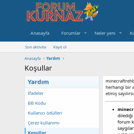
Anasayfa
Forumlar
Neler yeni
Ku
Son aktivite
Kayıt ol
Anasayfa
Yardım
Koşullar
Yardım
minecraftrehbe
herhangi bir 
İfadeler
etmiş sayılırs
BB Kodu
minecr
Kullanıcı ödülleri
dilediğ
forum k
Çerez kullanımı
saygıla
Koşullar