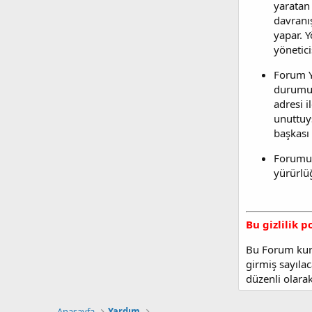
yaratan 
davranış
yapar. Y
yöneticis
Forum Yö
durumund
adresi i
unuttuys
başkası 
Forumum
yürürlü
Bu gizlilik 
Bu Forum kura
girmiş sayılac
düzenli olarak
Anasayfa
Yardım