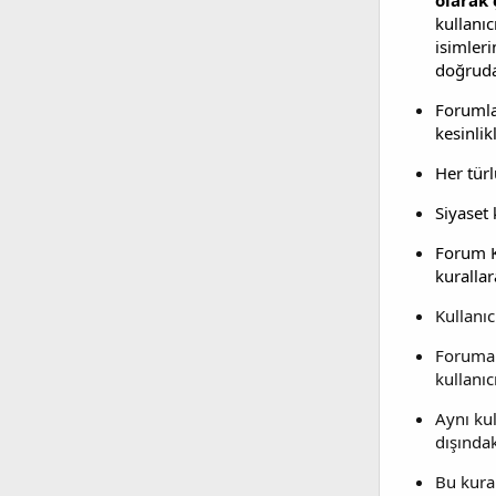
olarak 
kullanı
isimleri
doğrudan
Forumla 
kesinlik
Her tür
Siyaset
Forum Ku
kuralla
Kullanıc
Foruma 
kullanıcı
Aynı kul
dışındak
Bu kura