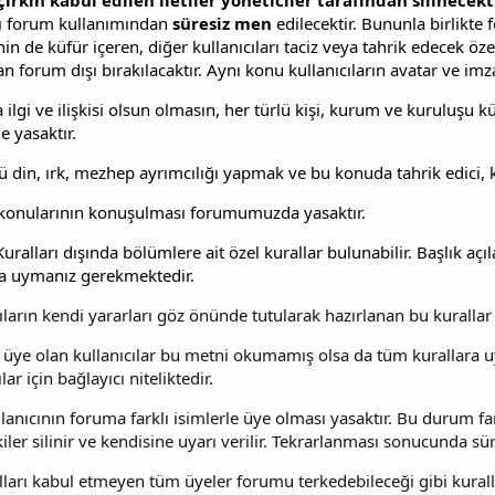
çirkin kabul edilen iletiler yöneticiler tarafından silinecekt
cı forum kullanımından
süresiz men
edilecektir. Bununla birlikte f
nin de küfür içeren, diğer kullanıcıları taciz veya tahrik edecek ö
 forum dışı bırakılacaktır. Aynı konu kullanıcıların avatar ve imzal
ilgi ve ilişkisi olsun olmasın, her türlü kişi, kurum ve kuruluşu k
le yasaktır.
lü din, ırk, mezhep ayrımcılığı yapmak ve bu konuda tahrik edici,
 konularının konuşulması forumumuzda yasaktır.
ralları dışında bölümlere ait özel kurallar bulunabilir. Başlık aç
ra uymanız gerekmektedir.
ıların kendi yararları göz önünde tutularak hazırlanan bu kurallar 
üye olan kullanıcılar bu metni okumamış olsa da tüm kurallara uy
lar için bağlayıcı niteliktedir.
lanıcının foruma farklı isimlerle üye olması yasaktır. Bu durum far
iler silinir ve kendisine uyarı verilir. Tekrarlanması sonucunda sür
lları kabul etmeyen tüm üyeler forumu terkedebileceği gibi kurall