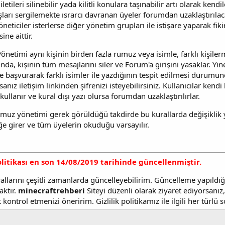
iletileri silinebilir yada kilitli konulara taşınabilir artı olarak ken
ları sergilemekte ısrarcı davranan üyeler forumdan uzaklaştırılac
öneticiler isterlerse diğer yönetim grupları ile istişare yaparak fik
ine aittir.
netimi aynı kişinin birden fazla rumuz veya isimle, farklı kişilerm
a, kişinin tüm mesajlarını siler ve Forum'a girişini yasaklar. Yin
le başvurarak farklı isimler ile yazdığının tespit edilmesi durumunda 
anız iletişim linkinden şifrenizi isteyebilirsiniz. Kullanıcılar kend
kullanır ve kural dışı yazı olursa forumdan uzaklaştırılırlar.
uz yönetimi gerek görüldüğü takdirde bu kurallarda değişiklik y
ğe girer ve tüm üyelerin okuduğu varsayılır.
politikası en son 14/08/2019 tarihinde güncellenmiştir.
llarını çeşitli zamanlarda güncelleyebilirim. Güncelleme yapıld
aktır.
minecraftrehberi
Siteyi düzenli olarak ziyaret ediyorsanız
 kontrol etmenizi öneririm. Gizlilik politikamız ile ilgili her türlü 