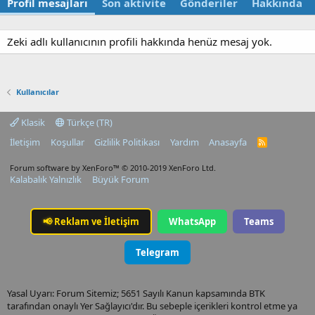
Profil mesajları
Son aktivite
Gönderiler
Hakkında
Zeki adlı kullanıcının profili hakkında henüz mesaj yok.
Kullanıcılar
Klasik
Türkçe (TR)
İletişim
Koşullar
Gizlilik Politikası
Yardım
Anasayfa
R
S
S
Forum software by XenForo™
© 2010-2019 XenForo Ltd.
Kalabalık Yalnızlık
Büyük Forum
📢
Reklam ve İletişim
WhatsApp
Teams
Telegram
Yasal Uyarı: Forum Sitemiz; 5651 Sayılı Kanun kapsamında BTK
tarafından onaylı Yer Sağlayıcı'dır. Bu sebeple içerikleri kontrol etme ya