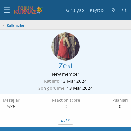
Giriş yap
Kayıt ol
Kullanıcılar
Zeki
New member
Katılım
13 Mar 2024
Son görülme
13 Mar 2024
Mesajlar
Reaction score
Puanları
528
0
0
Bul