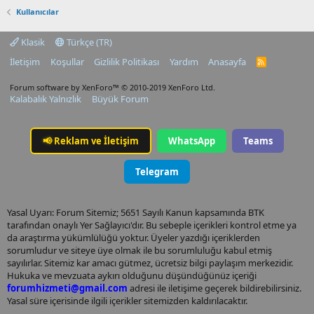
Kullanıcılar
Klasik
Türkçe (TR)
İletişim
Koşullar
Gizlilik Politikası
Yardım
Anasayfa
R
S
S
Forum software by XenForo™
© 2010-2019 XenForo Ltd.
Kalabalık Yalnızlık
Büyük Forum
📢
Reklam ve İletişim
WhatsApp
Teams
Telegram
Yasal Uyarı: Forum Sitemiz; 5651 Sayılı Kanun kapsamında BTK
tarafından onaylı Yer Sağlayıcı'dır. Bu sebeple içerikleri kontrol etme ya
da araştırma yükümlülüğü yoktur. Üyeler yazdığı içeriklerden
sorumludur ve siteye üye olmak ile bu sorumluluğu kabul etmiş
sayılırlar. Sitemiz kar amacı gütmez, ücretsiz bilgi paylaşım merkezidir.
Hukuka ve mevzuata aykırı olduğunu düşündüğünüz içeriği
forumhizmeti@gmail.com
adresi ile iletişime geçerek bildirebilirsiniz.
Yasal süre içerisinde ilgili içerikler sitemizden kaldırılacaktır.