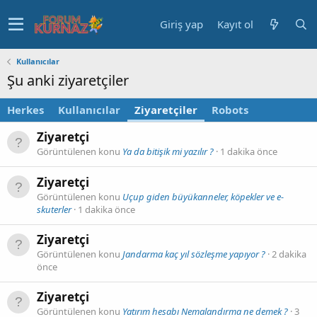
Giriş yap
Kayıt ol
Kullanıcılar
Şu anki ziyaretçiler
Herkes
Kullanıcılar
Ziyaretçiler
Robots
Ziyaretçi
Görüntülenen konu
Ya da bitişik mi yazılır ?
1 dakika önce
Ziyaretçi
Görüntülenen konu
Uçup giden büyükanneler, köpekler ve e-
skuterler
1 dakika önce
Ziyaretçi
Görüntülenen konu
Jandarma kaç yıl sözleşme yapıyor ?
2 dakika
önce
Ziyaretçi
Görüntülenen konu
Yatırım hesabı Nemalandırma ne demek ?
3