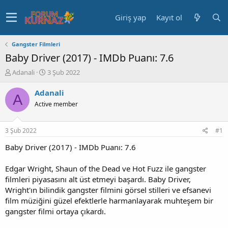
Giriş yap
Kayıt ol
Gangster Filmleri
Baby Driver (2017) - IMDb Puanı: 7.6
K
B
Adanali
3 Şub 2022
o
a
n
ş
Adanali
A
u
l
Active member
y
a
u
n
b
g
3 Şub 2022
#1
a
ı
ş
ç
Baby Driver (2017) - IMDb Puanı: 7.6
l
t
a
a
Edgar Wright, Shaun of the Dead ve Hot Fuzz ile gangster
t
r
filmleri piyasasını alt üst etmeyi başardı. Baby Driver,
a
i
Wright'ın bilindik gangster filmini görsel stilleri ve efsanevi
n
h
film müziğini güzel efektlerle harmanlayarak muhteşem bir
i
gangster filmi ortaya çıkardı.