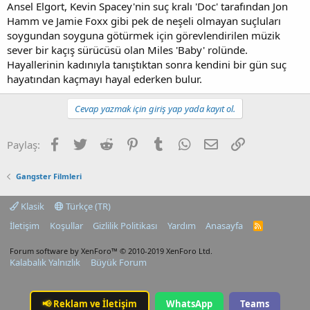
Ansel Elgort, Kevin Spacey'nin suç kralı 'Doc' tarafından Jon
Hamm ve Jamie Foxx gibi pek de neşeli olmayan suçluları
soygundan soyguna götürmek için görevlendirilen müzik
sever bir kaçış sürücüsü olan Miles 'Baby' rolünde.
Hayallerinin kadınıyla tanıştıktan sonra kendini bir gün suç
hayatından kaçmayı hayal ederken bulur.
Cevap yazmak için giriş yap yada kayıt ol.
Facebook
Twitter
Reddit
Pinterest
Tumblr
WhatsApp
E-posta
Link
Paylaş:
Gangster Filmleri
Klasik
Türkçe (TR)
İletişim
Koşullar
Gizlilik Politikası
Yardım
Anasayfa
R
S
S
Forum software by XenForo™
© 2010-2019 XenForo Ltd.
Kalabalık Yalnızlık
Büyük Forum
📢
Reklam ve İletişim
WhatsApp
Teams