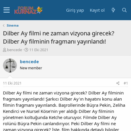
Giriş yap
Kayıt ol
Sinema
Dilber Ay filmi ne zaman vizyona girecek?
Dilber Ay filminin fragmanı yayınlandı!
K
B
bencede
11 Eki 2021
o
a
n
ş
bencede
u
l
New member
y
a
u
n
b
g
11 Eki 2021
#1
a
ı
ş
ç
Dilber Ay filmi ne zaman vizyona girecek? Dilber Ay filminin
l
t
fragmanı yayınlandı! Şarkıcı Dilber Ay'ın hayatını konu alan
a
a
filmin fragmanı yayınlandı. Başrollerinde Büşra Pekin, Zeliha
t
r
Kendirci ve Nursel Köse'nin yer aldığı Dilber Ay filminin
a
i
yönetmen koltuğunda Ketche oturuyor. Filmde Dilber Ay
n
h
rolünü Büşra Pekin canlandırıyor. Peki Dilber Ay filmi ne
i
zaman vizyona girecek? İşte, film hakkında detaylı bilgiler