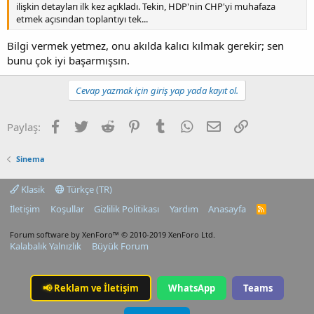
ilişkin detayları ilk kez açıkladı. Tekin, HDP'nin CHP'yi muhafaza
etmek açısından toplantıyı tek...
Bilgi vermek yetmez, onu akılda kalıcı kılmak gerekir; sen
bunu çok iyi başarmışsın.
Cevap yazmak için giriş yap yada kayıt ol.
Facebook
Twitter
Reddit
Pinterest
Tumblr
WhatsApp
E-posta
Link
Paylaş:
Sinema
Klasik
Türkçe (TR)
İletişim
Koşullar
Gizlilik Politikası
Yardım
Anasayfa
R
S
S
Forum software by XenForo™
© 2010-2019 XenForo Ltd.
Kalabalık Yalnızlık
Büyük Forum
📢
Reklam ve İletişim
WhatsApp
Teams