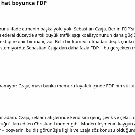
m hat boyunca FDP
unu ifade etmenin başka yolu yok. Sebastian Czaja, Berlin FDP’
. Federal düzeyde artık büyük trafik ışığı koalisyonunun daha güçl
rektiğine dair bir inanç var. Belli bir komedi olmadan değil, çünk
istemiyordu: Sebastian Czaja’dan daha fazla FDP – bu gerçekten m
kamıyor: Czaja, mavi banka memuru kıyafeti içinde FDP’nin vücu
 bir adam. Czaja, reklam afişlerinde kendisini genç, çevik ve çekici
cuğu” ilan edilen Christian Lindner gibi. Modernleşmenin kaygan 
r – boşverin, bu dış görünüşle ilgili! Ve Czaja söz konusu olduğ