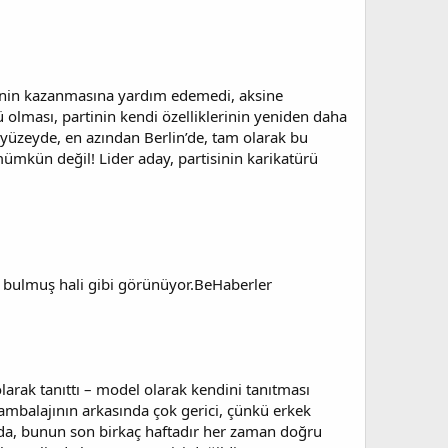
sinin kazanmasına yardım edemedi, aksine
ü olması, partinin kendi özelliklerinin yeniden daha
ü yüzeyde, en azından Berlin’de, tam olarak bu
ümkün değil! Lider aday, partisinin karikatürü
t bulmuş hali gibi görünüyor.BeHaberler
 olarak tanıttı – model olarak kendini tanıtması
ambalajının arkasında çok gerici, çünkü erkek
unda, bunun son birkaç haftadır her zaman doğru