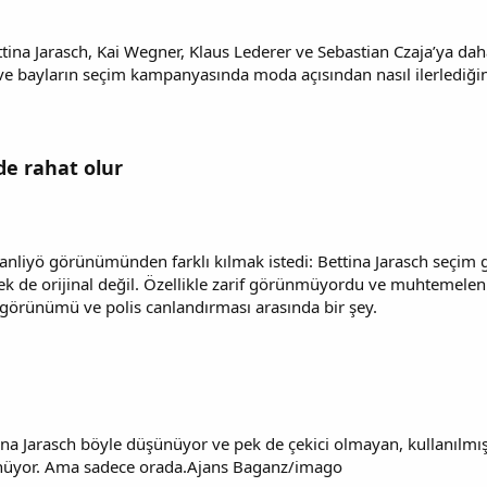
ttina Jarasch, Kai Wegner, Klaus Lederer ve Sebastian Czaja’ya da
e bayların seçim kampanyasında moda açısından nasıl ilerlediğine
de rahat olur
 banliyö görünümünden farklı kılmak istedi: Bettina Jarasch seçim g
– pek de orijinal değil. Özellikle zarif görünmüyordu ve muhteme
görünümü ve polis canlandırması arasında bir şey.
ina Jarasch böyle düşünüyor ve pek de çekici olmayan, kullanılmış
rünüyor. Ama sadece orada.Ajans Baganz/imago