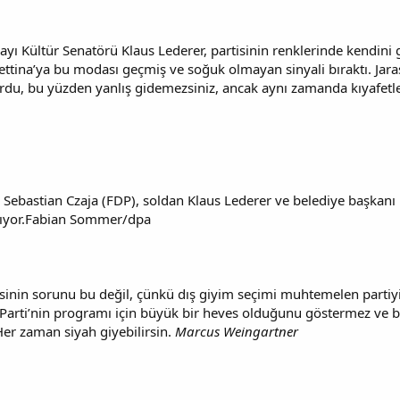
yı Kültür Senatörü Klaus Lederer, partisinin renklerinde kendini g
ttina’ya bu modası geçmiş ve soğuk olmayan sinyali bıraktı. Jara
du, bu yüzden yanlış gidemezsiniz, ancak aynı zamanda kıyafetler
Sebastian Czaja (FDP), soldan Klaus Lederer ve belediye başkanı 
alıyor.Fabian Sommer/dpa
isinin sorunu bu değil, çünkü dış giyim seçimi muhtemelen parti
l Parti’nin programı için büyük bir heves olduğunu göstermez ve 
er zaman siyah giyebilirsin.
Marcus Weingartner