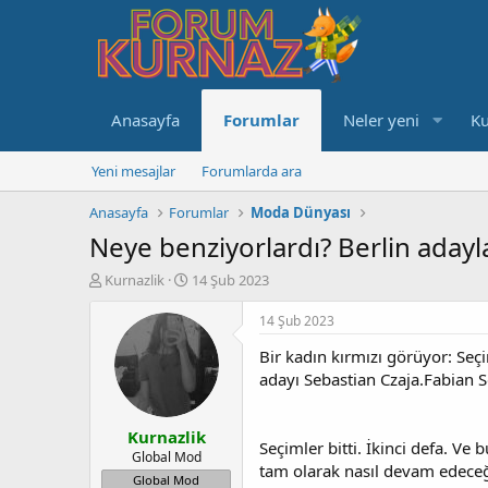
Anasayfa
Forumlar
Neler yeni
Ku
Yeni mesajlar
Forumlarda ara
Anasayfa
Forumlar
Moda Dünyası
Neye benziyorlardı? Berlin adayl
K
B
Kurnazlik
14 Şub 2023
o
a
n
ş
14 Şub 2023
u
l
Bir kadın kırmızı görüyor: Seç
y
a
u
n
adayı Sebastian Czaja.Fabian
b
g
a
ı
Kurnazlik
ş
ç
Seçimler bitti. İkinci defa. Ve
l
t
Global Mod
tam olarak nasıl devam edeceği
a
a
Global Mod