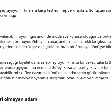
şey uyuyor, fırtınalara karşı test edilmiş ve kırışıksız. Sonuçtan so
ler/imago
uvalanabilir oyun figürünün de moda söz konusu olduğunda birkaç 
ilemez görünüyor. Giffey’nin anaç üniforması -sürekli kırışıksız ta
erindeki her rüzgar değişikliğini, hızla bir fırtınaya dönüşse bile
çin seçtiği kıyafet daha az etkileyiciydi: kırmızı bir ceket, tabii k
r elbise giyiyor – bu nedenle Giffey, kazanan partiyi kayıtsız bir
ayabilir mi? Giffey Pazartesi günü de o kadar emin görünmüyor: A
t dolu bir maviye boyanmış. Kırışmaz.
Manuel Almeida Vergara
leri olmayan adam