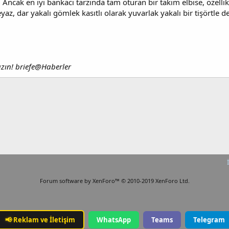
ncak en iyi bankacı tarzında tam oturan bir takım elbise, özellikle
yaz, dar yakalı gömlek kasıtlı olarak yuvarlak yakalı bir tişörtle d
yazın! briefe@Haberler
Forum software by XenForo™
© 2010-2019 XenForo Ltd.
📢
Reklam ve İletişim
WhatsApp
Teams
Telegram