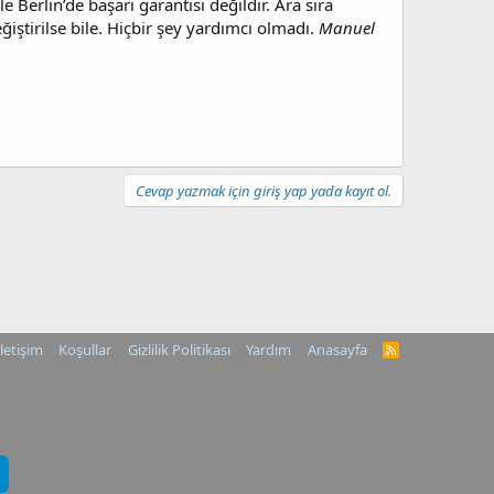
 Berlin’de başarı garantisi değildir. Ara sıra
eğiştirilse bile. Hiçbir şey yardımcı olmadı.
Manuel
Cevap yazmak için giriş yap yada kayıt ol.
İletişim
Koşullar
Gizlilik Politikası
Yardım
Anasayfa
R
S
S