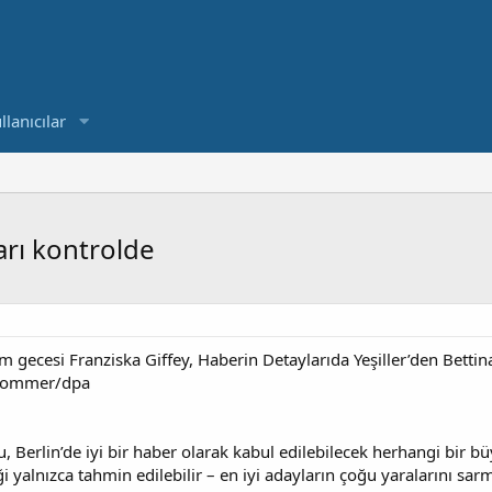
llanıcılar
arı kontrolde
im gecesi Franziska Giffey, Haberin Detaylarıda Yeşiller’den Betti
 Sommer/dpa
 bu, Berlin’de iyi bir haber olarak kabul edilebilecek herhangi bir 
 yalnızca tahmin edilebilir – en iyi adayların çoğu yaralarını sa