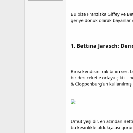
t
r
a
i
n
h
Bu bize Franziska Giffey ve Be
i
geriye dönük olarak bayanlar v
1. Bettina Jarasch: Deri
Birisi kendisini rakibinin sert
bir deri ceketle ortaya çıktı 
& Cloppenburg’un kullanılmış 
Umut yeşildir, en azından Bett
bu kesinlikle oldukça asi gö