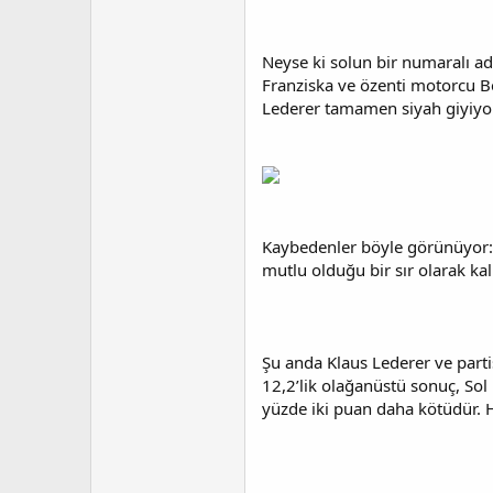
Neyse ki solun bir numaralı ada
Franziska ve özenti motorcu Be
Lederer tamamen siyah giyiyor
Kaybedenler böyle görünüyor: 
mutlu olduğu bir sır olarak k
Şu anda Klaus Lederer ve part
12,2’lik olağanüstü sonuç, So
yüzde iki puan daha kötüdür. H