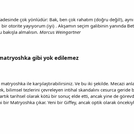
 ifadesinde çok yönlüdür: Bak, ben çok rahatım (doğru değil!), a
i bir otorite yayıyorum (iyi) . Akşamın seçim galibinin yanında Betti
 bakışla almalısın.
Marcus Weingartner
r matryoshka gibi yok edilemez
r matryoshka ile karşılaştırabilirsiniz. Ve bu iki şekilde. Mecazi an
k, bilimsel tezlerini çevreleyen intihal skandalını cesurca geride
artık tarihsel olarak kötü bir sonuç elde etti, ancak yine de görevde
bir Matryoshka çıkar. Yeni bir Giffey, ancak optik olarak öncekiy