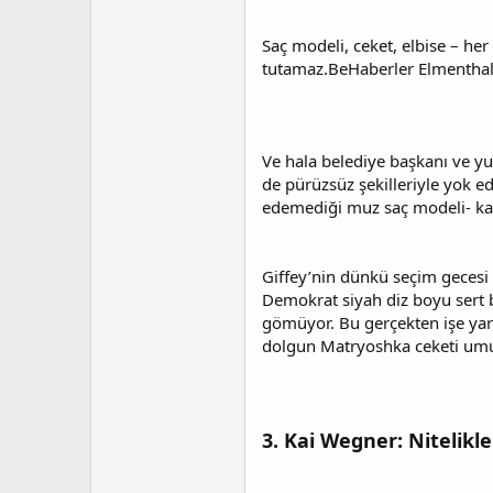
Saç modeli, ceket, elbise – her 
tutamaz.BeHaberler Elmentha
Ve hala belediye başkanı ve y
de pürüzsüz şekilleriyle yok ed
edemediği muz saç modeli- kariy
Giffey’nin dünkü seçim gecesi i
Demokrat siyah diz boyu sert bi
gömüyor. Bu gerçekten işe yar
dolgun Matryoshka ceketi umu
3. Kai Wegner: Nitelik