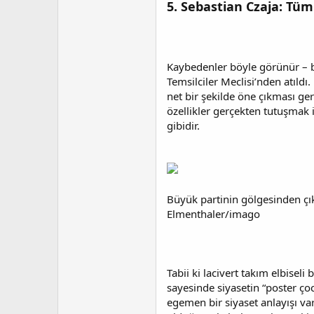
5. Sebastian Czaja: Tü
Kaybedenler böyle görünür – b
Temsilciler Meclisi’nden atıldı
net bir şekilde öne çıkması ge
özellikler gerçekten tutuşmak 
gibidir.
Büyük partinin gölgesinden çı
Elmenthaler/imago
Tabii ki lacivert takım elbiseli
sayesinde siyasetin “poster ço
egemen bir siyaset anlayışı va