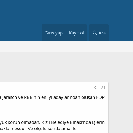
Giriş yap
Kayıt ol
Ara
#1
na Jarasch ve RBB’nin en iyi adaylarından oluşan FDP
büyük sorun olmadan. Kızıl Belediye Binası’nda işlerin
rmakla meşgul. Ve ölçülü sondalama ile.