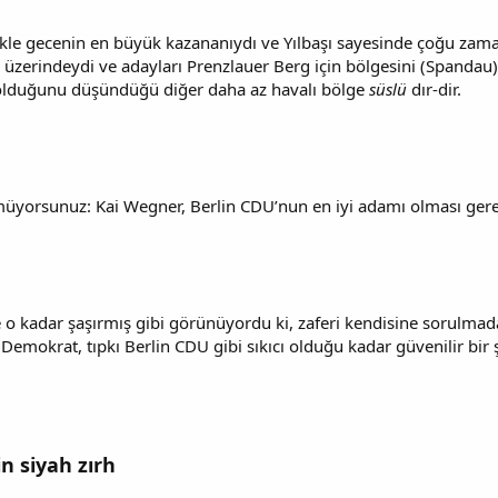
kle gecenin en büyük kazananıydı ve Yılbaşı sayesinde çoğu zam
zerindeydi ve adayları Prenzlauer Berg için bölgesini (Spandau) d
olduğunu düşündüğü diğer daha az havalı bölge
süslü
dır-dir.
üyorsunuz: Kai Wegner, Berlin CDU’nun en iyi adamı olması gerek
 o kadar şaşırmış gibi görünüyordu ki, zaferi kendisine sorulmada
 Demokrat, tıpkı Berlin CDU gibi sıkıcı olduğu kadar güvenilir bi
in siyah zırh