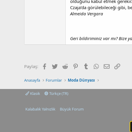
olduğunu kabul etmek gerekir. A
Czaja’da görülebileceği gibi, be
Almeida Vergara
Geri bildiriminiz var mı? Bize 
Facebook
Twitter
Reddit
Pinterest
Tumblr
WhatsApp
E-posta
Link
Paylaş:
Anasayfa
Forumlar
Moda Dünyası
Klasik
Türkçe (TR)
Kalabalık Yalnızlık
Büyük Forum